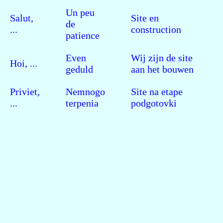
Un peu
Salut,
Site en
de
...
construction
patience
Even
Wij zijn de site
Hoi, ...
geduld
aan het bouwen
Priviet,
Nemnogo
Site na etape
...
terpenia
podgotovki